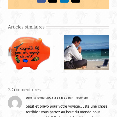
Articles similaires
R
Budget pour votre
road trip en
Amérique du sud
2 Commentaires
Dom
8 février 2015 à 16 h 12 min
- Répondre
Salut et bravo pour votre voyage. Juste une chose,
terrible : vous partez au bout du monde pour