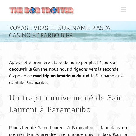
Passer
au
contenu
VOYAGE VERS LE SURINAME, RASTA,
CASINO ET PARBO BIER
Après cette première étape de notre périple, 17 jours à
découvrir la Guyane, nous nous dirigeons vers la seconde
étape de ce
road trip en Amérique du sud
, le Suriname et sa
capitale Paramaribo.
Un trajet mouvementé de Saint
Laurent à Paramaribo
Pour aller de Saint Laurent à Paramaribo, il faut dans un
premier temps prendre une pirogue puis un taxi. Pour la