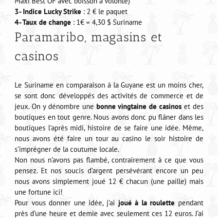
Maxi Best OF avec boisson à volonté)
3- Indice Lucky Strike
: 2 € le paquet
4- Taux de change
: 1€ = 4,30 $ Suriname
Paramaribo, magasins et
casinos
Le Suriname en comparaison à la Guyane est un moins cher,
se sont donc développés des activités de commerce et de
jeux. On y dénombre une
bonne vingtaine de casinos
et des
boutiques en tout genre. Nous avons donc pu flâner dans les
boutiques l’après midi, histoire de se faire une idée. Même,
nous avons été faire un tour au casino le soir histoire de
s’imprégner de la coutume locale.
Non nous n’avons pas flambé, contrairement à ce que vous
pensez. Et nos soucis d’argent persévérant encore un peu
nous avons simplement joué 12 € chacun (une paille) mais
une fortune ici!
Pour vous donner une idée, j’ai
joué à la roulette
pendant
près d’une heure et demie avec seulement ces 12 euros. J’ai