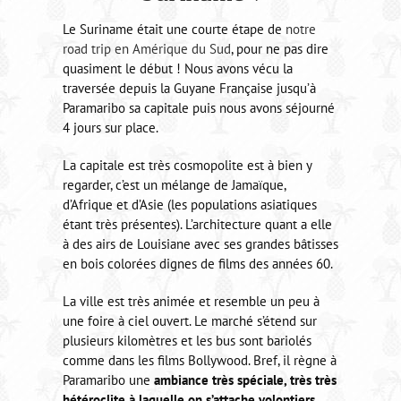
Le Suriname était une courte étape de
notre
road trip en Amérique du Sud
, pour ne pas dire
quasiment le début ! Nous avons vécu la
traversée depuis la Guyane Française jusqu’à
Paramaribo sa capitale puis nous avons séjourné
4 jours sur place.
La capitale est très cosmopolite est à bien y
regarder, c’est un mélange de Jamaïque,
d’Afrique et d’Asie (les populations asiatiques
étant très présentes). L’architecture quant a elle
à des airs de Louisiane avec ses grandes bâtisses
en bois colorées dignes de films des années 60.
La ville est très animée et resemble un peu à
une foire à ciel ouvert. Le marché s’étend sur
plusieurs kilomètres et les bus sont bariolés
comme dans les films Bollywood. Bref, il règne à
Paramaribo une
ambiance très spéciale, très très
hétéroclite à laquelle on s’attache volontiers
.