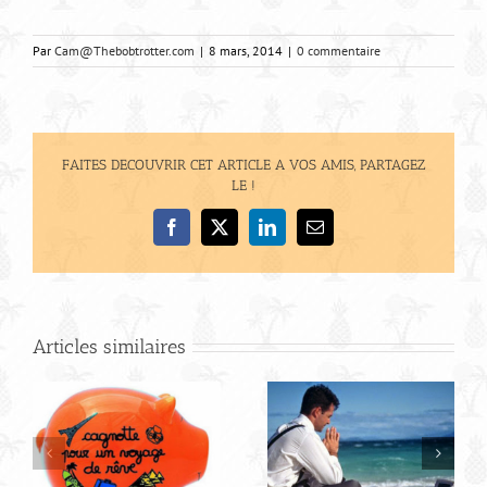
Par
Cam@Thebobtrotter.com
|
8 mars, 2014
|
0 commentaire
FAITES DECOUVRIR CET ARTICLE A VOS AMIS, PARTAGEZ
LE !
Facebook
X
LinkedIn
Email
Articles similaires
R
Budget pour votre
road trip en