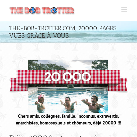
Passer
au
contenu
THE-BOB-TROTTER.COM, 20000 PAGES
VUES GRÂCE À VOUS
Chers amis, collègues, famille, inconnus, extravertis,
anarchistes, homosexuels et chômeurs, déjà 20000 !!!