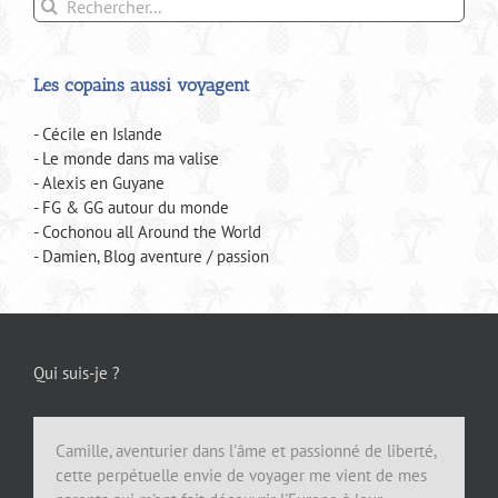
Rechercher:
Les copains aussi voyagent
- Cécile en Islande
- Le monde dans ma valise
- Alexis en Guyane
- FG & GG autour du monde
- Cochonou all Around the World
- Damien, Blog aventure / passion
Qui suis-je ?
Camille, aventurier dans l'âme et passionné de liberté,
cette perpétuelle envie de voyager me vient de mes