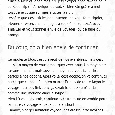
grâce à Alex et Johan mes 2 sujets d’expérience favoris pour
ce
Road trip en Amérique du su
d. Et bien sûr grâce à moi
lorsque je clique sur mes articles la nuit.
J’espère que ces articles continueront de vous faire rigoler,
pleurer, stresser, chanter, rager, à vous émerveiller. A vous
enjailler et vous donner envie de voyager (ou de faire du
poney).
Du coup, on a bien envie de continuer
Ce modeste blog, c’est un récit de nos aventures, mais c’est
aussi un moyen de vous embarquer avec nous. Un moyen de
rassurer maman, mais aussi un moyen de vous faire rire,
parfois à nos dépens. Alors voilà, c’est décidé, on va continuer
parce que ça nous fait bien marrer. Et puis de toute façon le
voyage n’est pas fini, donc ça serait idiot de s’arrêter là
comme une mouche dans la soupe !
Merci à vous les amis, continuons cette route ensemble pour
la fin de ce voyage et ceux qui viendront!
Camille, blogger amateur, voyageur et dresseur de licornes.