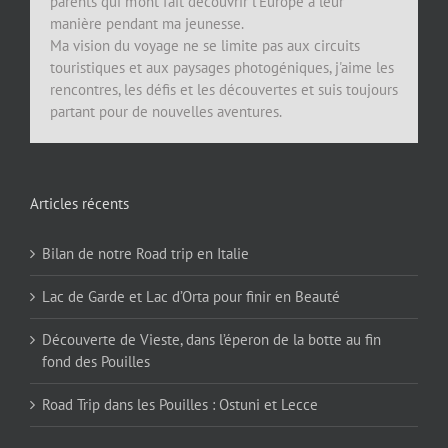
parents qui m'ont fait découvrir l'Europe à leur
manière pendant ma jeunesse.
Ma vision du voyage ne se limite pas aux circuits
touristiques et aux paysages photogéniques, j'aime les
rencontres, les défis et les découvertes et suis toujours
partant pour de nouvelles aventures.
Articles récents
Bilan de notre Road trip en Italie
Lac de Garde et Lac d’Orta pour finir en Beauté
Découverte de Vieste, dans l’éperon de la botte au fin
fond des Pouilles
Road Trip dans les Pouilles : Ostuni et Lecce