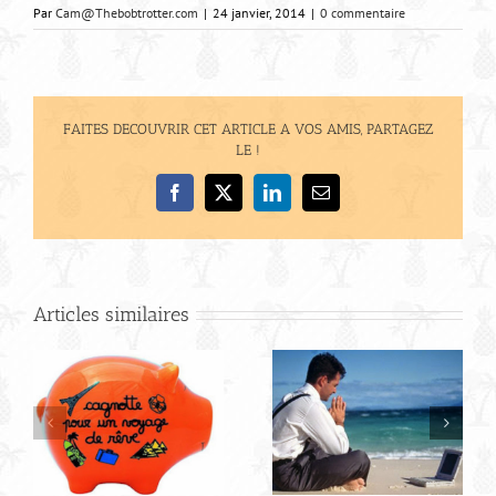
Par
Cam@Thebobtrotter.com
|
24 janvier, 2014
|
0 commentaire
FAITES DECOUVRIR CET ARTICLE A VOS AMIS, PARTAGEZ
LE !
Facebook
X
LinkedIn
Email
Articles similaires
R
Budget pour votre
road trip en
Amérique du sud