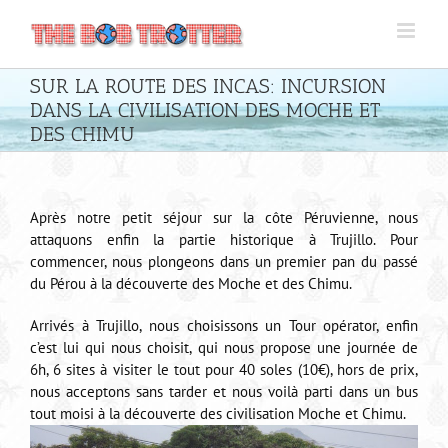
Passer
au
contenu
SUR LA ROUTE DES INCAS: INCURSION
DANS LA CIVILISATION DES MOCHE ET
DES CHIMU
Après notre petit séjour sur la côte Péruvienne, nous
attaquons enfin la partie historique à Trujillo. Pour
commencer, nous plongeons dans un premier pan du passé
du Pérou à la découverte des Moche et des Chimu.
Arrivés à Trujillo, nous choisissons un Tour opérator, enfin
c’est lui qui nous choisit, qui nous propose une journée de
6h, 6 sites à visiter le tout pour 40 soles (10€), hors de prix,
nous acceptons sans tarder et nous voilà parti dans un bus
tout moisi à la découverte des civilisation Moche et Chimu.