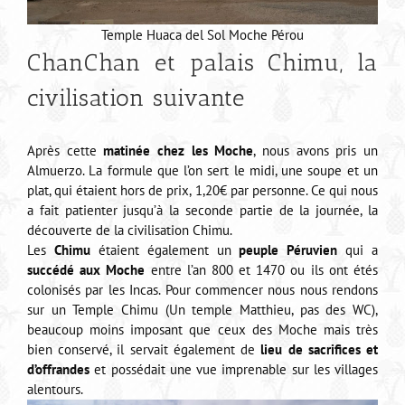
Temple Huaca del Sol Moche Pérou
ChanChan et palais Chimu, la
civilisation suivante
Après cette
matinée chez les Moche
, nous avons pris un
Almuerzo. La formule que l’on sert le midi, une soupe et un
plat, qui étaient hors de prix, 1,20€ par personne. Ce qui nous
a fait patienter jusqu’à la seconde partie de la journée, la
découverte de la civilisation Chimu.
Les
Chimu
étaient également un
peuple Péruvien
qui a
succédé aux Moche
entre l’an 800 et 1470 ou ils ont étés
colonisés par les Incas. Pour commencer nous nous rendons
sur un Temple Chimu (Un temple Matthieu, pas des WC),
beaucoup moins imposant que ceux des Moche mais très
bien conservé, il servait également de
lieu de sacrifices et
d’offrandes
et possédait une vue imprenable sur les villages
alentours.