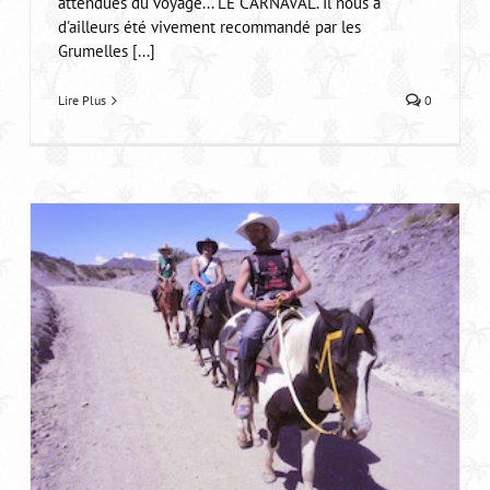
attendues du voyage... LE CARNAVAL. Il nous a
d'ailleurs été vivement recommandé par les
Grumelles [...]
Lire Plus
0
Voyage en Bolivie: Potosi, descente dans l’enfer
de la mine