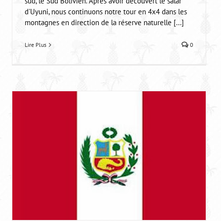
sud, le Sud Bolivien. Après avoir découvert le salar
d'Uyuni, nous continuons notre tour en 4x4 dans les
montagnes en direction de la réserve naturelle [...]
Voyage en Bolivie, Copaccabana, Lac titi caca,
Lire Plus
0
Isla del Sol paradis sur terre