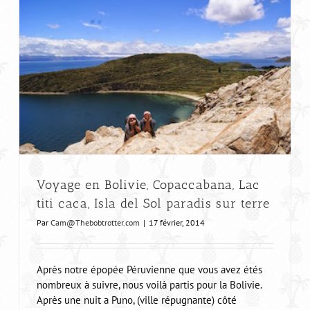
Voyage en Bolivie, Salar d’Uyuni, majestueux
désert de sel
Voyage en Bolivie, Copaccabana, Lac
titi caca, Isla del Sol paradis sur terre
Par
Cam@Thebobtrotter.com
|
17 février, 2014
Après notre épopée Péruvienne que vous avez étés
nombreux à suivre, nous voilà partis pour la Bolivie.
Après une nuit a Puno, (ville répugnante) côté