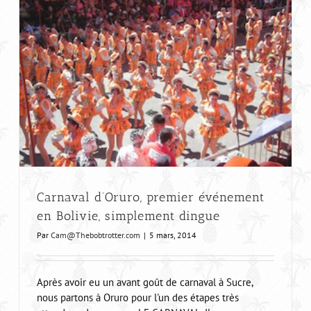
Parc national de Sajama, Volcans, Eaux
chaudes et aventuriers perdus dans le désert
Carnaval d’Oruro, premier événement
en Bolivie, simplement dingue
Par
Cam@Thebobtrotter.com
|
5 mars, 2014
Après avoir eu un avant goût de carnaval à Sucre,
nous partons à Oruro pour l'un des étapes très