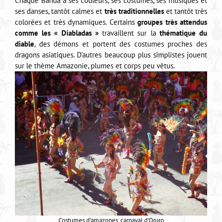
Chaque Banda à ses couleurs, ses costumes, ses musiques et
ses danses, tantôt calmes et
très traditionnelles
et tantôt très
colorées et très dynamiques. Certains
groupes très attendus
comme les « Diabladas »
travaillent sur la
thématique du
diable
, des démons et portent des costumes proches des
dragons asiatiques. D’autres beaucoup plus simplistes jouent
sur le thème Amazonie, plumes et corps peu vêtus.
Costumes d’amazones, carnaval d’Oruro