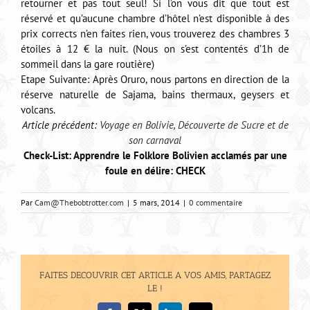
retourner et pas tout seul! Si l’on vous dit que tout est
réservé et qu’aucune chambre d’hôtel n’est disponible à des
prix corrects n’en faites rien, vous trouverez des chambres 3
étoiles à 12 € la nuit. (Nous on s’est contentés d’1h de
sommeil dans la gare routière)
Etape Suivante: Après Oruro, nous partons en direction de la
réserve naturelle de Sajama, bains thermaux, geysers et
volcans.
Article précédent:
Voyage en Bolivie, Découverte de Sucre et de
son carnaval
Check-List: Apprendre le Folklore Bolivien acclamés par une
foule en délire: CHECK
Par
Cam@Thebobtrotter.com
|
5 mars, 2014
|
0 commentaire
FAITES DECOUVRIR CET ARTICLE A VOS AMIS, PARTAGEZ
LE !