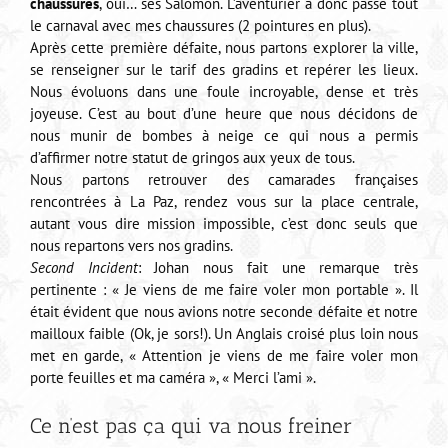
chaussures
, oui… ses Salomon. L’aventurier à donc passé tout
le carnaval avec mes chaussures (2 pointures en plus).
Après cette première défaite, nous partons explorer la ville,
se renseigner sur le tarif des gradins et repérer les lieux.
Nous évoluons dans une foule incroyable, dense et très
joyeuse. C’est au bout d’une heure que nous décidons de
nous munir de bombes à neige ce qui nous a permis
d’affirmer notre statut de gringos aux yeux de tous.
Nous partons retrouver des camarades françaises
rencontrées à La Paz, rendez vous sur la place centrale,
autant vous dire mission impossible, c’est donc seuls que
nous repartons vers nos gradins.
Second Incident
: Johan nous fait une remarque très
pertinente : « Je viens de me faire voler mon portable ». Il
était évident que nous avions notre seconde défaite et notre
mailloux faible (Ok, je sors!). Un Anglais croisé plus loin nous
met en garde, « Attention je viens de me faire voler mon
porte feuilles et ma caméra », « Merci l’ami ».
Ce n’est pas ça qui va nous freiner