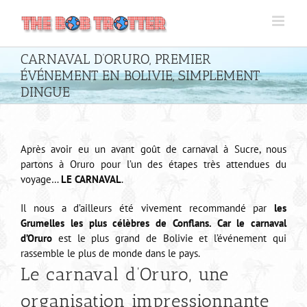
Passer
au
contenu
CARNAVAL D’ORURO, PREMIER
ÉVÉNEMENT EN BOLIVIE, SIMPLEMENT
DINGUE
Après avoir eu un avant goût de carnaval à Sucre, nous
partons à Oruro pour l’un des étapes très attendues du
voyage…
LE CARNAVAL
.
Il nous a d’ailleurs été vivement recommandé par
les
Grumelles les plus célèbres de Conflans. Car
le carnaval
d’Oruro
est le plus grand de Bolivie et l’événement qui
rassemble le plus de monde dans le pays.
Le carnaval d’Oruro, une
organisation impressionnante