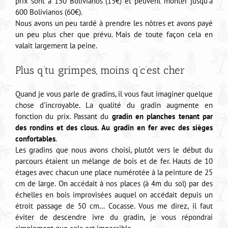
prix sont à 150 Bolivianos (15€) et peuvent monter jusqu’à
600 Bolivianos (60€).
Nous avons un peu tardé à prendre les nôtres et avons payé
un peu plus cher que prévu. Mais de toute façon cela en
valait largement la peine.
Plus q’tu grimpes, moins q’c’est cher
Quand je vous parle de gradins, il vous faut imaginer quelque
chose d’incroyable. La qualité du gradin augmente en
fonction du prix. Passant du
gradin en planches tenant par
des rondins et des clous. Au gradin en fer avec des sièges
confortables
.
Les gradins que nous avons choisi, plutôt vers le début du
parcours étaient un mélange de bois et de fer. Hauts de 10
étages avec chacun une place numérotée à la peinture de 25
cm de large. On accédait à nos places (à 4m du sol) par des
échelles en bois improvisées auquel on accédait depuis un
étroit passage de 50 cm… Cocasse. Vous me direz, il faut
éviter de descendre ivre du gradin, je vous répondrai