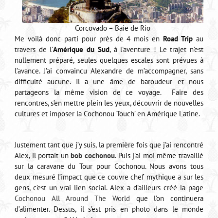
Corcovado – Baie de Rio
Me voilà donc parti pour près de 4 mois en
Road Trip
au
travers de l’
Amérique du Sud
, à l’aventure ! Le trajet n’est
nullement préparé, seules quelques escales sont prévues à
l’avance. J’ai convaincu Alexandre de m’accompagner, sans
difficulté aucune. Il a une âme de baroudeur et nous
partageons la même vision de ce voyage. Faire des
rencontres, s’en mettre plein les yeux, découvrir de nouvelles
cultures et imposer la Cochonou Touch’ en Amérique Latine.
Justement tant que j’y suis, la première fois que j’ai rencontré
Alex, il portait un
bob cochonou
. Puis j’ai moi même travaillé
sur la caravane du Tour pour Cochonou. Nous avons tous
deux mesuré l’impact que ce couvre chef mythique a sur les
gens, c’est un vrai lien social. Alex a d’ailleurs créé la page
Cochonou All Around The World
que l’on continuera
d’alimenter. Dessus, il s’est pris en photo dans le monde