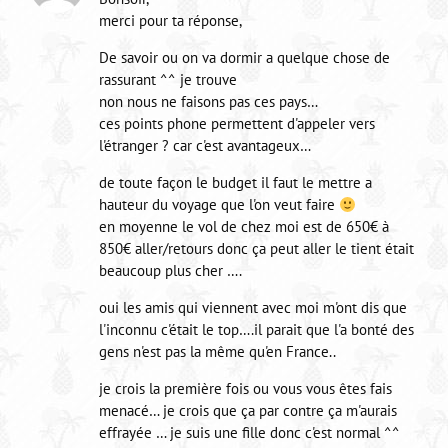
merci pour ta réponse,
De savoir ou on va dormir a quelque chose de
rassurant ^^ je trouve
non nous ne faisons pas ces pays…
ces points phone permettent d'appeler vers
l'étranger ? car c'est avantageux…
de toute façon le budget il faut le mettre a
hauteur du voyage que l'on veut faire
en moyenne le vol de chez moi est de 650€ à
850€ aller/retours donc ça peut aller le tient était
beaucoup plus cher ….
oui les amis qui viennent avec moi m'ont dis que
l'inconnu c'était le top….il parait que l'a bonté des
gens n'est pas la même qu'en France..
je crois la première fois ou vous vous êtes fais
menacé… je crois que ça par contre ça m'aurais
effrayée … je suis une fille donc c'est normal ^^