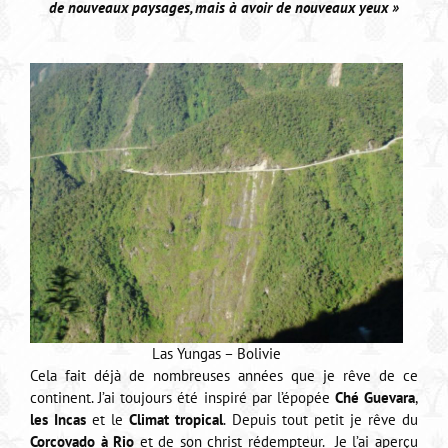
de nouveaux paysages,
mais à avoir de nouveaux yeux »
Las Yungas – Bolivie
Cela fait déjà de nombreuses années que je rêve de ce
continent. J’ai toujours été inspiré par l’épopée
Ché Guevara
,
les Incas
et le
Climat tropical
. Depuis tout petit je rêve du
Corcovado à Rio
et de son christ rédempteur. Je l’ai aperçu