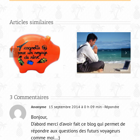
Articles similaires
R
Budget pour votre
road trip en
Amérique du sud
3 Commentaires
Anonyme
15 septembre 2014 à 0 h 09 min
- Répondre
Bonjour,
D'abord merci d'avoir fait ce blog qui permet de
répondre aux questions des futurs voyageurs
comme moi…:)