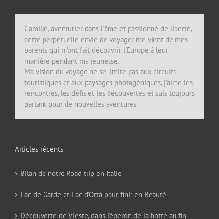
Camille, aventurier dans l'âme et passionné de liberté,
cette perpétuelle envie de voyager me vient de mes
parents qui m'ont fait découvrir l'Europe à leur
manière pendant ma jeunesse.
Ma vision du voyage ne se limite pas aux circuits
touristiques et aux paysages photogéniques, j'aime les
rencontres, les défis et les découvertes et suis toujours
partant pour de nouvelles aventures.
Articles récents
Bilan de notre Road trip en Italie
Lac de Garde et Lac d’Orta pour finir en Beauté
Découverte de Vieste, dans l’éperon de la botte au fin