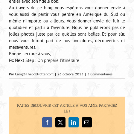
entier avec son fidèle bob.
Au travers de ce blog, nous espérons vous donner envie à
vous aussi de partir vous perdre en Amérique du Sud ou
même n’importe ou ailleurs. Vous donner envie de fuir le
quotidien et partir à l’aventure. Nous ne publierons pas de
jolies photos juste par ce qu’elles sont belles. Et pour sûr,
nous vous feront part de nos anecdotes, découvertes et
mésaventures.
Bonne Lecture à vous,
Ps: Next Step :
On prépare l’itinéraire
Par
Cam@Thebobtrotter.com
|
26 octobre, 2013
|
3 Commentaires
FAITES DECOUVRIR CET ARTICLE A VOS AMIS, PARTAGEZ
LE !
Facebook
X
LinkedIn
Email