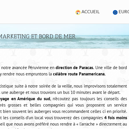
ACCUEIL
EUR
MARKETING ET BORD DE MER
ns notre avancée Péruvienne en
direction de Paracas.
Une ville de bord
’y rendre nous empruntons la
célèbre route Panamericana.
tistique suite à notre soirée de la veille, nous improvisons totalement
s une auberge et nous trouvons un bus 10 minutes avant le départ.
oyage en Amérique du sud
, n’écoutez pas toujours les conseils des
 très grosses et belles compagnies qui vous proposent un service
Et bien souvent les auberges vous recommandent celles ci en priorité.
 les conseils d’un local vous trouverez des compagnies
4 fois moins
seil que nous avons préféré nous rendre à « l’arrache » directement au