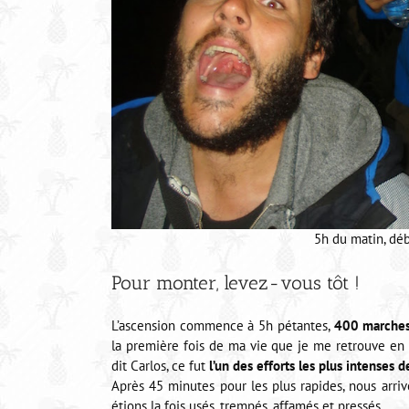
5h du matin, dé
Pour monter, levez-vous tôt !
L’ascension commence à 5h pétantes,
400 marche
la première fois de ma vie que je me retrouve en
dit Carlos, ce fut
l’un des efforts les plus intenses d
Après 45 minutes pour les plus rapides, nous arri
étions la fois usés, trempés, affamés et pressés.