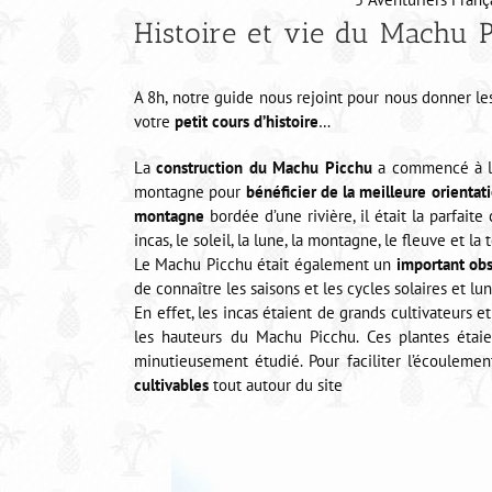
Histoire et vie du Machu 
A 8h, notre guide nous rejoint pour nous donner les 
votre
petit cours d’histoire
…
La
construction du Machu Picchu
a commencé à la 
montagne pour
bénéficier de la meilleure orientati
montagne
bordée d’une rivière, il était la parfai
incas, le soleil, la lune, la montagne, le fleuve et la t
Le Machu Picchu était également un
important ob
de connaître les saisons et les cycles solaires et lu
En effet, les incas étaient de grands cultivateurs e
les hauteurs du Machu Picchu. Ces plantes étai
minutieusement étudié. Pour faciliter l’écoulemen
cultivables
tout autour du site