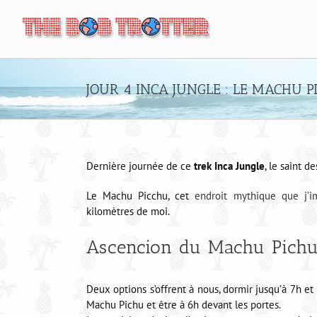
Passer
au
contenu
JOUR 4 INCA JUNGLE : LE MACHU
Dernière journée de ce
trek Inca Jungle
, le saint de
Le Machu Picchu, cet
endroit mythique que j’im
kilomètres de moi.
Ascencion du Machu Pich
Deux options s’offrent à nous, dormir jusqu’à 7h et 
Machu Pichu et être à 6h devant les portes.