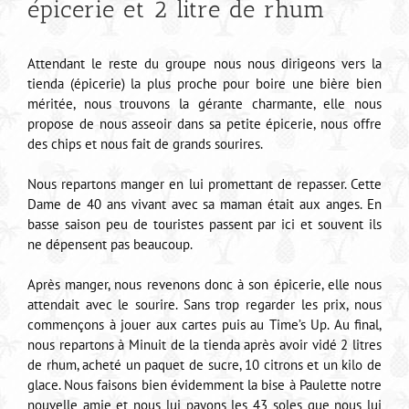
épicerie et 2 litre de rhum
Attendant le reste du groupe nous nous dirigeons vers la
tienda (épicerie) la plus proche pour boire une bière bien
méritée, nous trouvons la gérante charmante, elle nous
propose de nous asseoir dans sa petite épicerie, nous offre
des chips et nous fait de grands sourires.
Nous repartons manger en lui promettant de repasser. Cette
Dame de 40 ans vivant avec sa maman était aux anges. En
basse saison peu de touristes passent par ici et souvent ils
ne dépensent pas beaucoup.
Après manger, nous revenons donc à son épicerie, elle nous
attendait avec le sourire. Sans trop regarder les prix, nous
commençons à jouer aux cartes puis au Time’s Up. Au final,
nous repartons à Minuit de la tienda après avoir vidé 2 litres
de rhum, acheté un paquet de sucre, 10 citrons et un kilo de
glace. Nous faisons bien évidemment la bise à Paulette notre
nouvelle amie et nous lui payons les 43 soles que nous lui