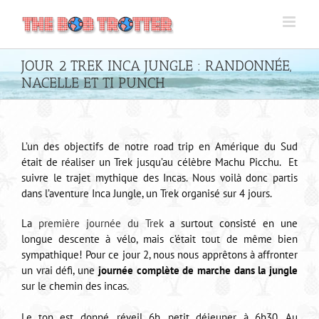
Passer
au
contenu
JOUR 2 TREK INCA JUNGLE : RANDONNÉE,
NACELLE ET TI PUNCH
L’un des objectifs de notre road trip en Amérique du Sud
était de réaliser un Trek jusqu’au célèbre Machu Picchu. Et
suivre le trajet mythique des Incas. Nous voilà donc partis
dans l’aventure Inca Jungle, un Trek organisé sur 4 jours.
La
première journée du Trek
a surtout consisté en une
longue descente à vélo, mais c’était tout de même bien
sympathique! Pour ce jour 2, nous nous apprêtons à affronter
un vrai défi, une
journée complète de marche dans la jungle
sur le chemin des incas.
Le ton est donné, réveil 6h, petit déjeuner à 6h30. Au