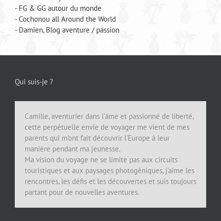
- FG & GG autour du monde
- Cochonou all Around the World
- Damien, Blog aventure / passion
Qui suis-je ?
Camille, aventurier dans l'âme et passionné de liberté,
cette perpétuelle envie de voyager me vient de mes
parents qui m'ont fait découvrir l'Europe à leur
manière pendant ma jeunesse.
Ma vision du voyage ne se limite pas aux circuits
touristiques et aux paysages photogéniques, j'aime les
rencontres, les défis et les découvertes et suis toujours
partant pour de nouvelles aventures.