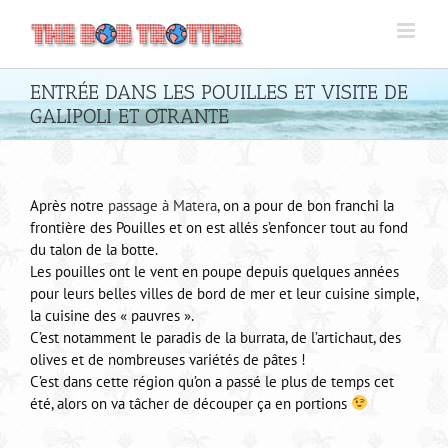
Passer
au
contenu
ENTRÉE DANS LES POUILLES ET VISITE DE
GALIPOLI ET OTRANTE
Après notre
passage à Matera
, on a pour de bon franchi la
frontière des Pouilles et on est allés s’enfoncer tout au fond
du talon de la botte.
Les pouilles ont le vent en poupe depuis quelques années
pour leurs belles villes de bord de mer et leur cuisine simple,
la cuisine des « pauvres ».
C’est notamment le paradis de la burrata, de l’artichaut, des
olives et de nombreuses variétés de pâtes !
C’est dans cette région qu’on a passé le plus de temps cet
été, alors on va tâcher de découper ça en portions