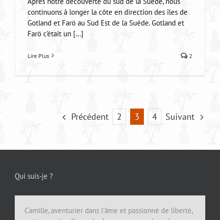
Après notre découverte du sud de la Suède, nous
continuons à longer la côte en direction des îles de
Gotland et Farö au Sud Est de la Suède. Gotland et
Farö c’était un [...]
Lire Plus
2
Précédent
Suivant
2
3
4
Qui suis-je ?
Camille, aventurier dans l'âme et passionné de liberté,