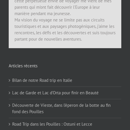
cette perpétuelle envie de voyager me vient de mes
parents qui m'ont fait découvrir l'Europe à leur
manière pendant ma jeunesse.
Ma vision du voyage ne se limite pas aux circuits
touristiques et aux paysages photogéniques, j'aime les
rencontres, les défis et les découvertes et suis toujours
partant pour de nouvelles aventures.
Articles récents
Bilan de notre Road trip en Italie
Lac de Garde et Lac d’Orta pour finir en Beauté
Découverte de Vieste, dans l’éperon de la botte au fin
fond des Pouilles
Road Trip dans les Pouilles : Ostuni et Lecce