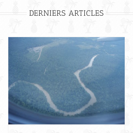
DERNIERS ARTICLES
Première excursion en Guyane: perdus dans la
Jungle