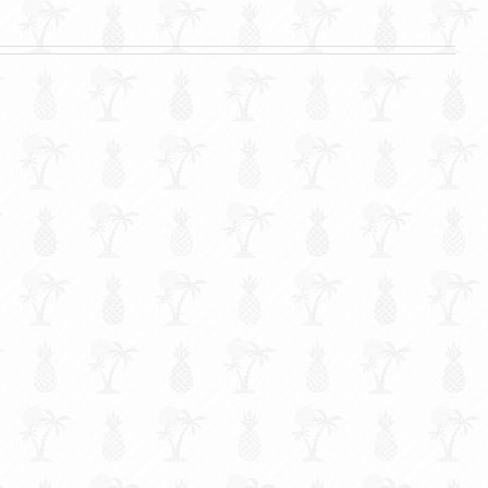
L’aventure en Guyane commence… très bien,
très fort