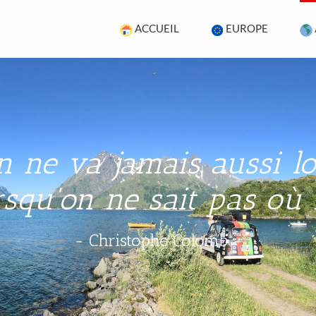
ACCUEIL
EUROPE
n ne va jamais aussi lo
squ'on ne sait pas où 
- Christophe Colomb -