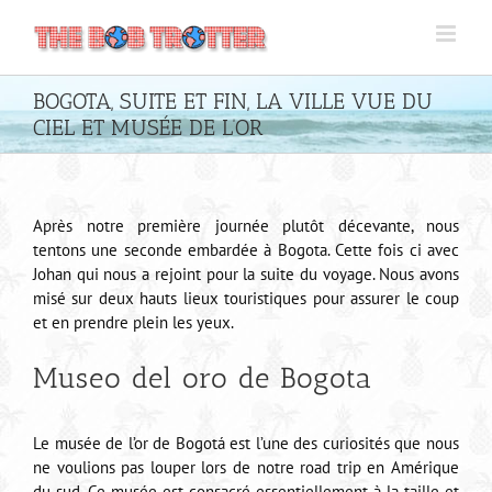
Passer
au
contenu
BOGOTA, SUITE ET FIN, LA VILLE VUE DU
CIEL ET MUSÉE DE L’OR
Après notre première journée plutôt décevante, nous
tentons une seconde embardée à Bogota. Cette fois ci avec
Johan qui nous a rejoint pour la suite du voyage. Nous avons
misé sur deux hauts lieux touristiques pour assurer le coup
et en prendre plein les yeux.
Museo del oro de Bogota
Le musée de l’or de Bogotá est l’une des curiosités que nous
ne voulions pas louper lors de notre road trip en Amérique
du sud. Ce musée est consacré essentiellement à la taille et