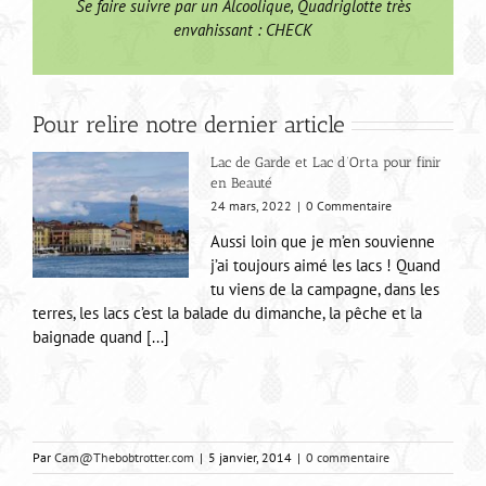
Se faire suivre par un Alcoolique, Quadriglotte très
envahissant : CHECK
Pour relire notre dernier article
Lac de Garde et Lac d’Orta pour finir
en Beauté
24 mars, 2022
|
0 Commentaire
Aussi loin que je m’en souvienne
j’ai toujours aimé les lacs ! Quand
tu viens de la campagne, dans les
terres, les lacs c’est la balade du dimanche, la pêche et la
baignade quand [...]
Par
Cam@Thebobtrotter.com
|
5 janvier, 2014
|
0 commentaire