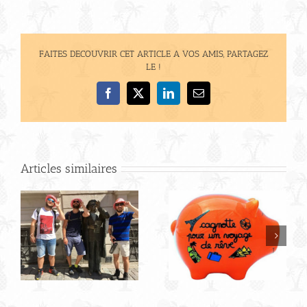
FAITES DECOUVRIR CET ARTICLE A VOS AMIS, PARTAGEZ
LE !
Facebook
X
LinkedIn
Email
Articles similaires
Visite de
Stockholm sous le
B
soleil, jolies
couleurs et bord
de mer