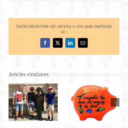
FAITES DECOUVRIR CET ARTICLE A VOS AMIS, PARTAGEZ
LE !
Facebook
X
LinkedIn
Email
Articles similaires
Visite de
Stockholm sous le
B
soleil, jolies
couleurs et bord
de mer