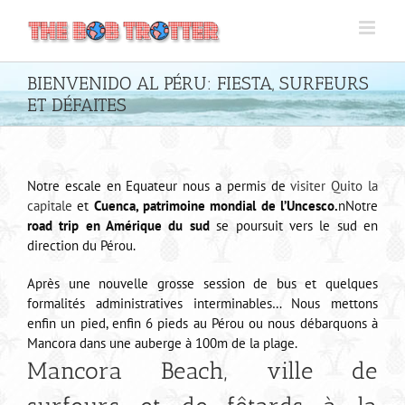
Passer
au
contenu
BIENVENIDO AL PÉRU: FIESTA, SURFEURS
ET DÉFAITES
Notre escale en Equateur nous a permis de
visiter Quito la
capitale
et
Cuenca, patrimoine mondial de l’Uncesco.
nNotre
road trip en Amérique du sud
se poursuit vers le sud en
direction du Pérou.
Après une nouvelle grosse session de bus et quelques
formalités administratives interminables… Nous mettons
enfin un pied, enfin 6 pieds au Pérou ou nous débarquons à
Mancora dans une auberge à 100m de la plage.
Mancora Beach, ville de