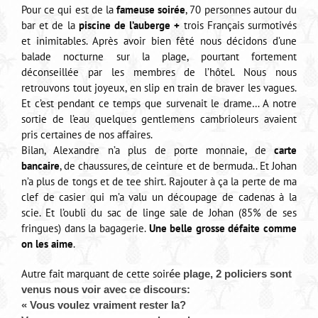
Pour ce qui est de la
fameuse soirée
, 70 personnes autour du
bar et de la
piscine de l’auberge +
trois Français surmotivés
et inimitables. Après avoir bien fêté nous décidons d’une
balade nocturne sur la plage, pourtant fortement
déconseillée par les membres de l’hôtel. Nous nous
retrouvons tout joyeux, en slip en train de braver les vagues.
Et c’est pendant ce temps que survenait le drame… A notre
sortie de l’eau quelques gentlemens cambrioleurs avaient
pris certaines de nos affaires.
Bilan, Alexandre n’a plus de porte monnaie, de
carte
bancaire
, de chaussures, de ceinture et de bermuda.. Et Johan
n’a plus de tongs et de tee shirt. Rajouter à ça la perte de ma
clef de casier qui m’a valu un découpage de cadenas à la
scie. Et l’oubli du sac de linge sale de Johan (85% de ses
fringues) dans la bagagerie.
Une belle grosse défaite comme
on les aime
.
Autre fait marquant de cette soir
ée plage, 2 policiers sont
venus nous voir avec ce discours:
« Vous voulez vraiment rester la?