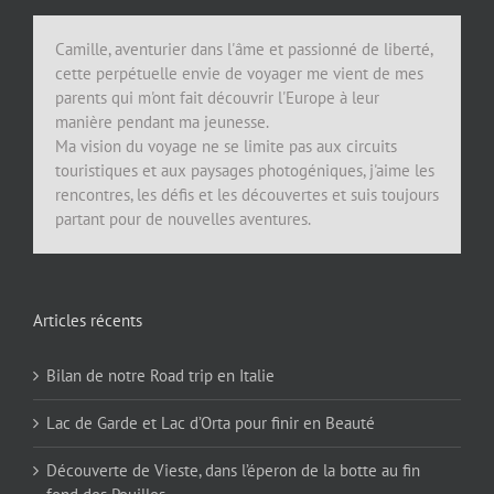
Camille, aventurier dans l'âme et passionné de liberté,
cette perpétuelle envie de voyager me vient de mes
parents qui m'ont fait découvrir l'Europe à leur
manière pendant ma jeunesse.
Ma vision du voyage ne se limite pas aux circuits
touristiques et aux paysages photogéniques, j'aime les
rencontres, les défis et les découvertes et suis toujours
partant pour de nouvelles aventures.
Articles récents
Bilan de notre Road trip en Italie
Lac de Garde et Lac d’Orta pour finir en Beauté
Découverte de Vieste, dans l’éperon de la botte au fin