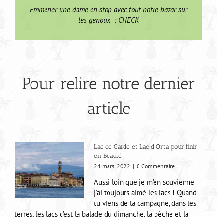
Emmener une dame en stop avec tout notre bazar sur
les genoux : CHECK
Pour relire notre dernier
article
Lac de Garde et Lac d’Orta pour finir
en Beauté
24 mars, 2022
|
0 Commentaire
Aussi loin que je m’en souvienne
j’ai toujours aimé les lacs ! Quand
tu viens de la campagne, dans les
terres, les lacs c’est la balade du dimanche, la pêche et la