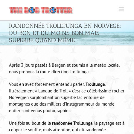
Passer
au
contenu
RANDONNÉE TROLLTUNGA EN NORVÈGE:
DU BON ET DU MOINS BON MAIS
SUPERBE QUAND MÊME
Après 3 jours passés à Bergen et soumis à la météo locale,
nous prenons la route direction Trolltunga.
Vous en avez forcément entendu parler,
Trolltunga
,
littéralement « Langue de Troll » c’est ce célèbrissime rocher
Norvégien surplombant un superbe lac entouré de
montagnes que des milliers d’Instagrammeur du monde
entier sont venus photographier.
Une fois au bout de la
randonnée Trolltunga
, le paysage est à
couper le souffle, mais attention, qui dit randonnée