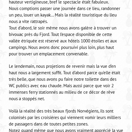
hauteur vertigineuse, bref le spectacle était fabuleux.
Nous comptions passer une journée dans ce lieu, randonner
un peu, louer un kayak… Mais la réalité touristique du lieu
nous a vite rattrapés.
Tout d’abord, le soir même nous avons galère à trouver un
bivouac près du Fjord. Tout l’espace disponible de cette
vallée étriquée est réservé aux hôtels 1000 étoiles et aux
campings. Nous avons donc poursuivi plus loin, plus haut
pour trouver un emplacement convenable.
Le lendemain, nous projetions de revenir mais la vue d’en
haut nous a largement suffit. Tout d’abord parce qu’elle était
très belle, que nous avons pu faire notre toilette dans des
WC publics avec eau chaude. Mais aussi parce que voir 2
immenses ferry stationnés au milieu de ce décor de rêve
nous a stoppés net.
Voilà la réalité des très beaux fjords Norvégiens, ils sont
colonisés par les croisières qui viennent vomir leurs milliers
de passagers dans de toutes petites zones.
Notez quand même que nous avons vraiment apprécié la vue