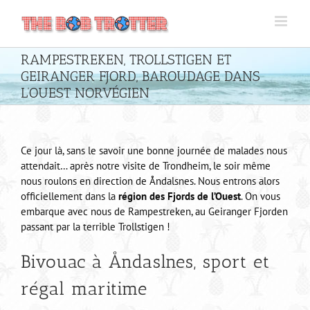
Passer
au
contenu
RAMPESTREKEN, TROLLSTIGEN ET
GEIRANGER FJORD, BAROUDAGE DANS
L’OUEST NORVÉGIEN
Ce jour là, sans le savoir une bonne journée de malades nous
attendait… après notre visite de Trondheim, le soir même
nous roulons en direction de Åndalsnes. Nous entrons alors
officiellement dans la
région des Fjords de l’Ouest
. On vous
embarque avec nous de Rampestreken, au Geiranger Fjorden
passant par la terrible Trollstigen !
Bivouac à Åndaslnes, sport et
régal maritime