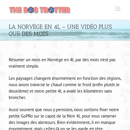
Passer
au
contenu
LA NORVÈGE EN 4L – UNE VIDÉO PLUS
QUE DES MOTS
Résumer un mois en Norvège en 4L par des mots n’est pas
vraiment simple.
Les paysages changent énormément en fonction des régions,
nous avons traversé le chaud comme le froid (enfin plutôt le
deuxième) et notre petite 4L a avalé les kilomètres sans
broncher.
Aussi souvent que nous y pensions, nous sortions fixer notre
petite GoPRo sur le capot de la fière 4L pour vous ramener
des images des alentours. Bien évidemment, il en manque
énormément, mais celles-là on se les garde en tête.