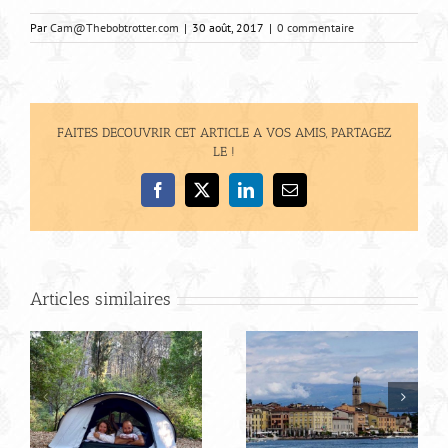
Par
Cam@Thebobtrotter.com
|
30 août, 2017
|
0 commentaire
FAITES DECOUVRIR CET ARTICLE A VOS AMIS, PARTAGEZ
LE !
Facebook
X
LinkedIn
Email
Articles similaires
Bilan de notre
Road trip en Italie