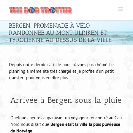
Passer
au
contenu
BERGEN: PROMENADE À VÉLO,
RANDONNÉE AU MONT ULRIKEN ET
TYROLIENNE AU DESSUS DE LA VILLE
Depuis notre dernier article nous n’avons pas chômé. Le
planning a même été très chargé et je profite d’un petit
transfert pour vous en dire plus.
Arrivée à Bergen sous la pluie
Quelques heures auparavant un voyageur rencontré au Cap
Nord nous disait que
Bergen était la ville la plus pluvieuse
de Norvège
..