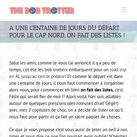
Passer
au
contenu
A UNE CENTAINE DE JOURS DU DÉPART
POUR LE CAP NORD, ON FAIT DES LISTES !
Salut les amis, comme je vous l’ai annoncé il y a peu de
temps, cet été les bob trotters embarquent pour un
road trip
en 4L jusqu’au cercle polaire
! Et comme le départ est dans
une centaine de jours, il nous faut commencer à s’organiser
alors nous, pour commencer eh bien
on fait des listes,
c’est
Félix qui serait fier de moi !! Alors voilà, hier soir, attablés
autour de quelques pressions (des roteuses dirait Gégé!)
avec mes 2 copilotes de choc, on a décidé de lister ce qu’il
nous faut pour partir et ça fait un sacré paquet de choses.
Ce que je vous propose c’est vous aussi de jeter un oeil à nos
listes et nous dire ce que l’on pourrait avoir oublié! N’hésitez