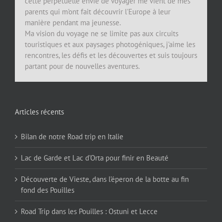
cette perpétuelle envie de voyager me vient de mes
parents qui m'ont fait découvrir l'Europe à leur
manière pendant ma jeunesse.
Ma vision du voyage ne se limite pas aux circuits
touristiques et aux paysages photogéniques, j'aime les
rencontres, les défis et les découvertes et suis toujours
partant pour de nouvelles aventures.
Articles récents
Bilan de notre Road trip en Italie
Lac de Garde et Lac d’Orta pour finir en Beauté
Découverte de Vieste, dans l’éperon de la botte au fin
fond des Pouilles
Road Trip dans les Pouilles : Ostuni et Lecce